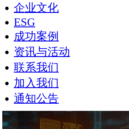
企业文化
ESG
成功案例
资讯与活动
联系我们
加入我们
通知公告