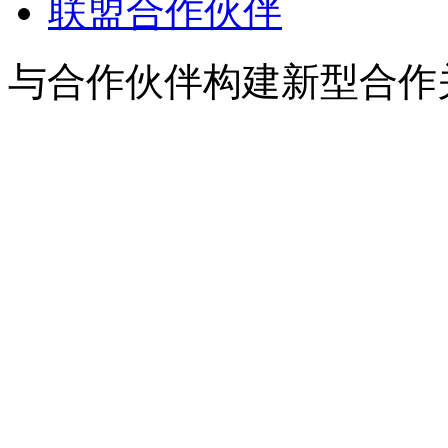
联盟合作伙伴
与合作伙伴构建新型合作