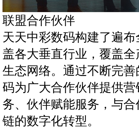
联盟合作伙伴
天天中彩数码构建了遍布全国
盖各大垂直行业，覆盖全
生态网络。通过不断完善的
码为广大合作伙伴提供营销
务、伙伴赋能服务，
链的数字化转型。