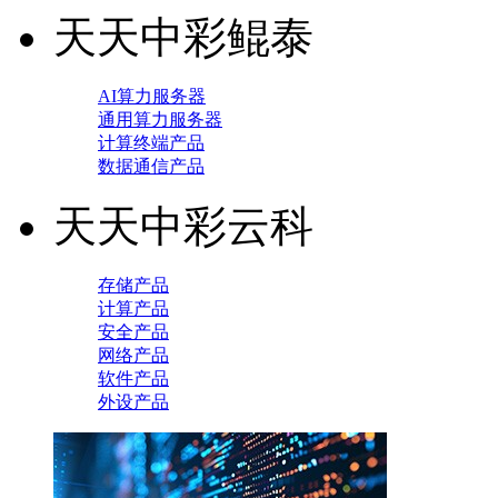
天天中彩鲲泰
AI算力服务器
通用算力服务器
计算终端产品
数据通信产品
天天中彩云科
存储产品
计算产品
安全产品
网络产品
软件产品
外设产品