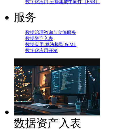
数字化应用-云捷集成中间件（ESB）
服务
数据治理咨询与实施服务
数据资产入表
数据应用-算法模型 & ML
数字化应用开发
数据资产入表