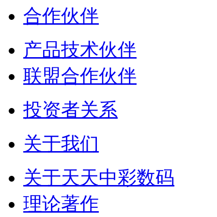
合作伙伴
产品技术伙伴
联盟合作伙伴
投资者关系
关于我们
关于天天中彩数码
理论著作