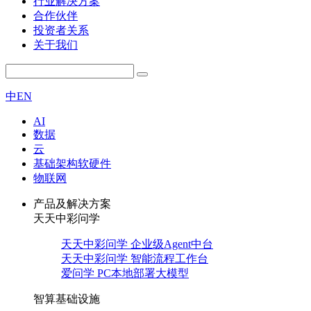
行业解决方案
合作伙伴
投资者关系
关于我们
中
EN
AI
数据
云
基础架构软硬件
物联网
产品及解决方案
天天中彩问学
天天中彩问学 企业级Agent中台
天天中彩问学 智能流程工作台
爱问学 PC本地部署大模型
智算基础设施