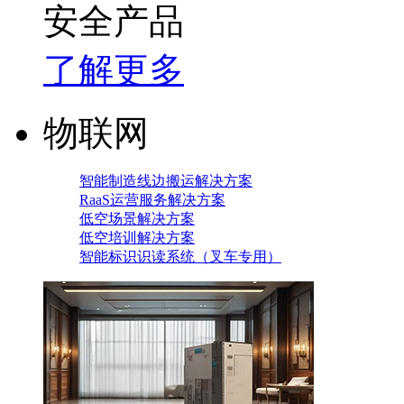
安全产品
了解更多
物联网
智能制造线边搬运解决方案
RaaS运营服务解决方案
低空场景解决方案
低空培训解决方案
智能标识识读系统（叉车专用）